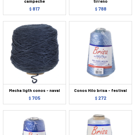
campeche
tirreno
817
788
$
$
Mecha ligth conos - naval
Conos Hilo brisa - festival
705
272
$
$