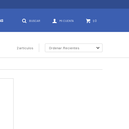
AS
0
$
2 artículos
Recientes