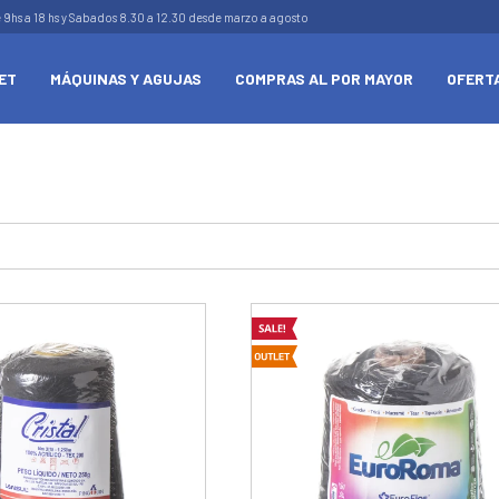
e 9hs a 18 hs y Sabados 8.30 a 12.30 desde marzo a agosto
ET
MÁQUINAS Y AGUJAS
COMPRAS AL POR MAYOR
OFERT