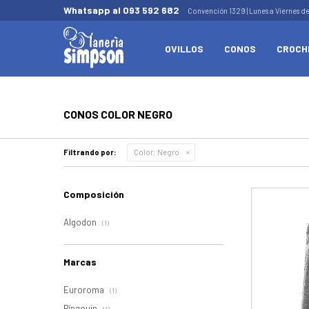
Whatsapp al 093 592 682
Convención 1329 | Lunes a Viernes d
OVILLOS
CONOS
CROCH
CONOS COLOR NEGRO
Filtrando por:
Color:
Negro
Composición
Algodon
(1)
Marcas
Euroroma
(1)
Pingouin