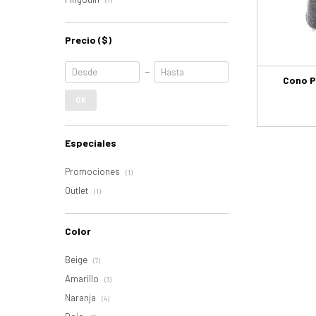
(1)
Precio
($)
Cono Pi
OK
Especiales
Promociones
(1)
Outlet
(1)
Color
Beige
(7)
Amarillo
(3)
Naranja
(4)