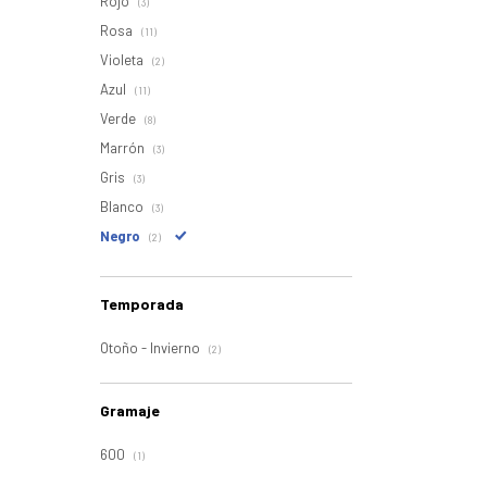
Rojo
(3)
Rosa
(11)
Violeta
(2)
Azul
(11)
Verde
(8)
Marrón
(3)
Gris
(3)
Blanco
(3)
Negro
(2)
Temporada
Otoño - Invierno
(2)
Gramaje
600
(1)