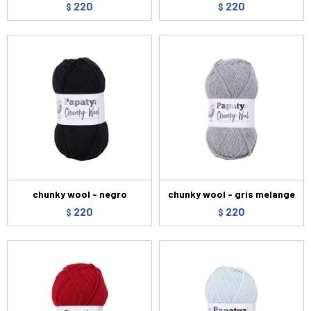
220
220
$
$
chunky wool - negro
chunky wool - gris melange
220
220
$
$