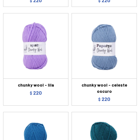
220
220
$
$
chunky wool - lila
chunky wool - celeste
oscuro
220
$
220
$