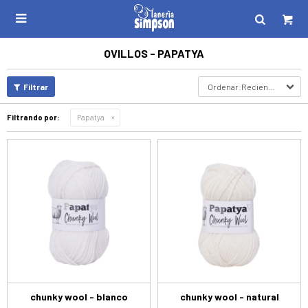

OVILLOS - PAPATYA
Recientes
Filtrando por:
Papatya
chunky wool - blanco
chunky wool - natural