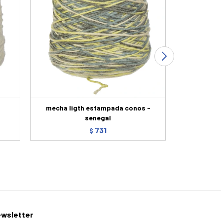
mecha ligth estampada conos -
mecha c
senegal
731
$
wsletter