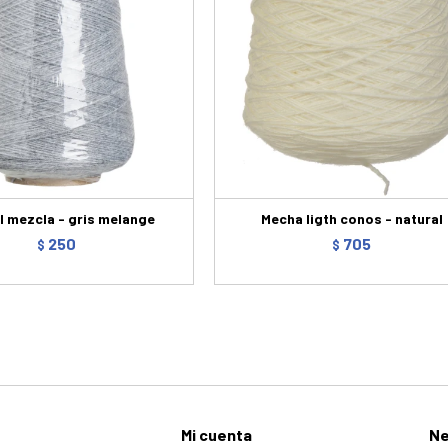
l mezcla - gris melange
Mecha ligth conos - natural
250
705
$
$
Mi cuenta
Ne