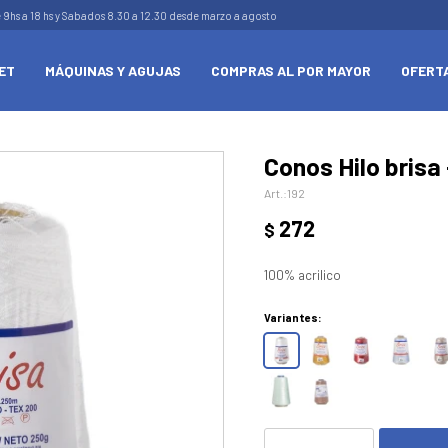
e 9hs a 18 hs y Sabados 8.30 a 12.30 desde marzo a agosto
ET
MÁQUINAS Y AGUJAS
COMPRAS AL POR MAYOR
OFERT
Conos Hilo brisa
192
272
$
100% acrilico
Variantes: