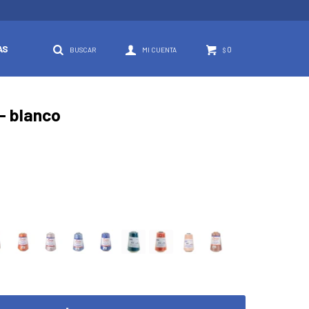
AS
0
$
 - blanco