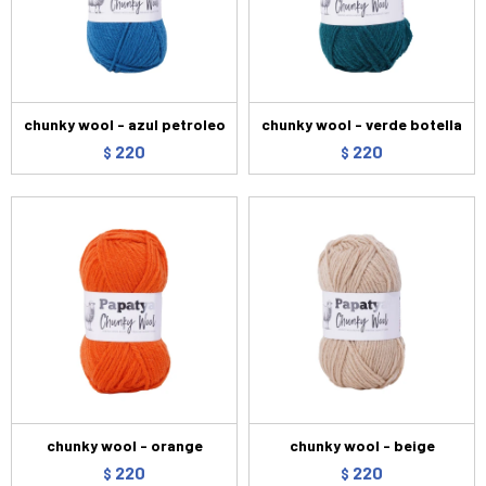
chunky wool - azul petroleo
chunky wool - verde botella
220
220
$
$
chunky wool - orange
chunky wool - beige
220
220
$
$