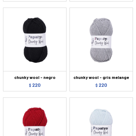
chunky wool - negro
chunky wool - gris melange
220
220
$
$