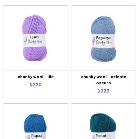
chunky wool - lila
chunky wool - celeste
oscuro
220
$
220
$