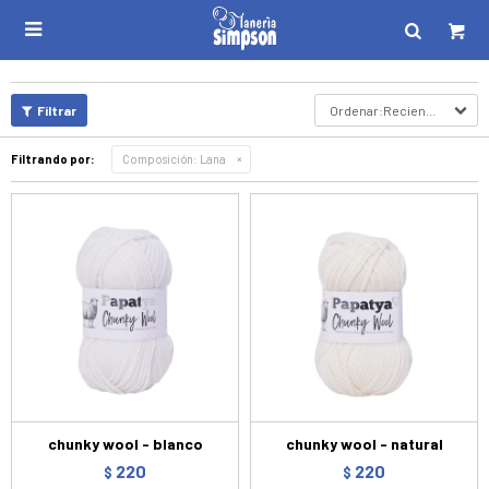

Recientes
Filtrando por:
Composición:
Lana
chunky wool - blanco
chunky wool - natural
220
220
$
$