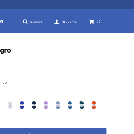
AS
0
$
egro
lico