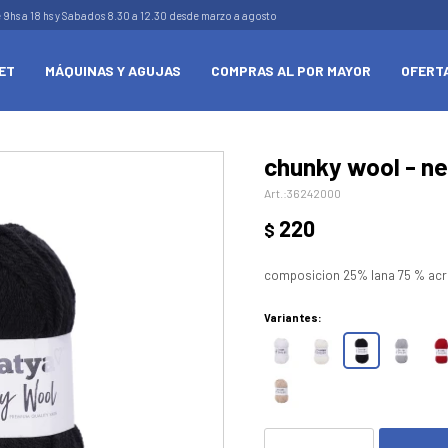
e 9hs a 18 hs y Sabados 8.30 a 12.30 desde marzo a agosto
ET
MÁQUINAS Y AGUJAS
COMPRAS AL POR MAYOR
OFERT
chunky wool - n
36242000
220
$
composicion 25% lana 75 % acri
Variantes: