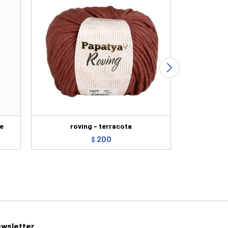
te
roving - terracota
Ec
200
$
wsletter