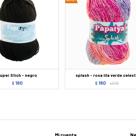
uper Stich - negro
splash - rosa lila verde celes
180
180
$
$
240
$
Mi cuenta
Ne