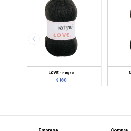
LOVE - negro
S
180
$
Empresa
Compra