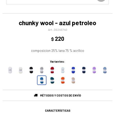
chunky wool - azul petroleo
36245740
220
$
composicion 25% lana 75 % acrilico
Variantes:
MÉTODOS Y COSTOS DE ENVÍO
CARACTERÍSTICAS