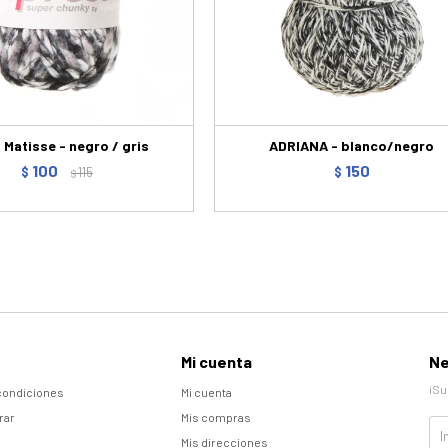
o Matisse - negro / gris
ADRIANA - blanco/negro
100
150
$
115
$
$
Mi cuenta
Ne
¡Su
condiciones
Mi cuenta
rar
Mis compras
Mis direcciones