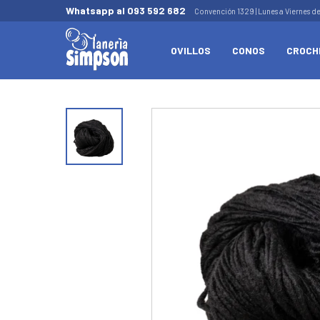
Whatsapp al 093 592 682
Convención 1329 | Lunes a Viernes d
OVILLOS
CONOS
CROCH