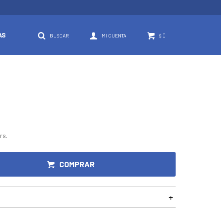
AS
0
$
rs.
COMPRAR