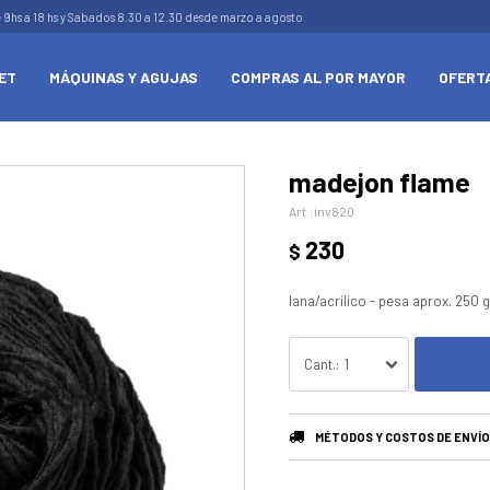
e 9hs a 18 hs y Sabados 8.30 a 12.30 desde marzo a agosto
ET
MÁQUINAS Y AGUJAS
COMPRAS AL POR MAYOR
OFERT
madejon flame
inv820
230
$
lana/acrilico - pesa aprox. 250 g
1
MÉTODOS Y COSTOS DE ENVÍO