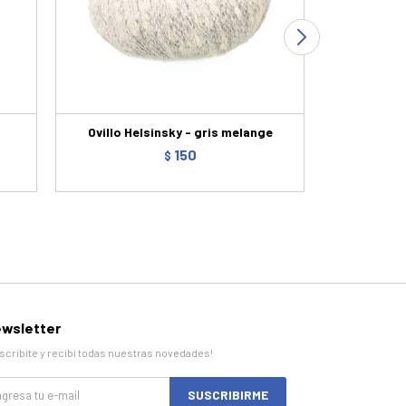
Ovillo Helsinsky - gris melange
Ovi
150
$
wsletter
scribite y recibí todas nuestras novedades!
SUSCRIBIRME