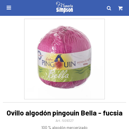

Ovillo algodón pingouin Bella - fucsia
509327
100 % algodón mercerizado