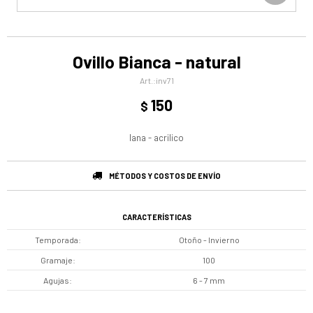
Ovillo Bianca - natural
inv71
150
$
lana - acrilico
MÉTODOS Y COSTOS DE ENVÍO
CARACTERÍSTICAS
Temporada
Otoño - Invierno
Gramaje
100
Agujas
6 - 7 mm