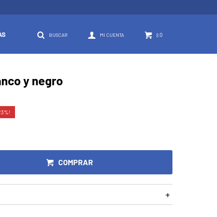
AS
0
$
lanco y negro
23
COMPRAR