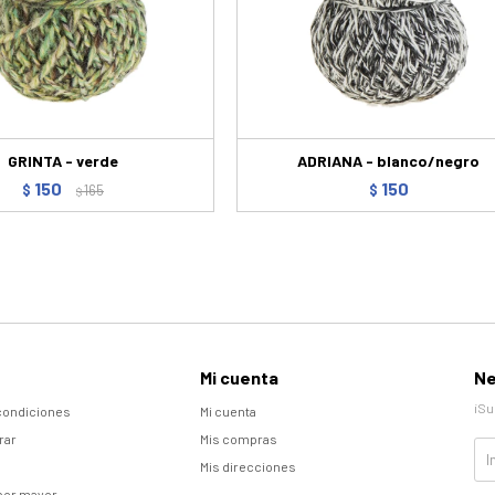
GRINTA - verde
ADRIANA - blanco/negro
150
150
$
165
$
$
Mi cuenta
Ne
¡Su
condiciones
Mi cuenta
rar
Mis compras
Mis direcciones
por mayor