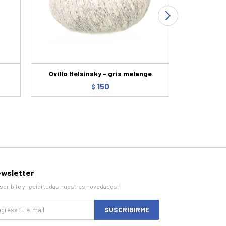
Ovillo Helsinsky - gris melange
Ovi
150
$
wsletter
scribite y recibí todas nuestras novedades!
SUSCRIBIRME