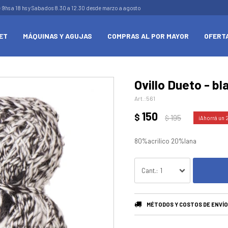
e 9hs a 18 hs y Sabados 8.30 a 12.30 desde marzo a agosto
ET
MÁQUINAS Y AGUJAS
COMPRAS AL POR MAYOR
OFERT
Ovillo Dueto - b
561
150
$
195
$
80%acrilico 20%lana
1
MÉTODOS Y COSTOS DE ENVÍO