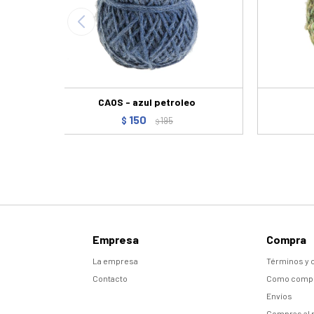
CAOS - azul petroleo
150
$
195
$
Empresa
Compra
La empresa
Términos y 
Contacto
Como comp
Envíos
Compras al 