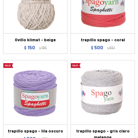
Ovillo klimat - beige
trapillo spago - coral
150
500
$
195
$
651
$
$
trapillo spago - lila oscuro
trapillo spago - gris claro
melange