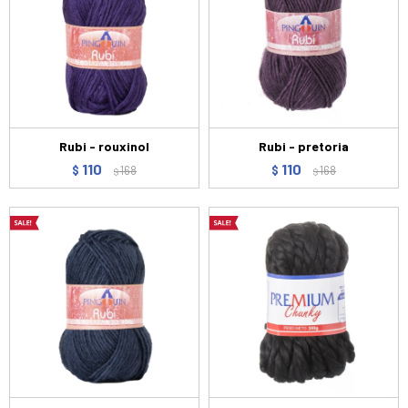
Rubi - rouxinol
Rubi - pretoria
110
110
$
168
$
168
$
$