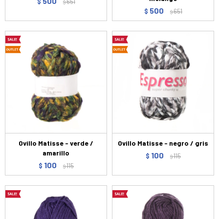
500
$
651
$
500
$
651
$
Ovillo Matisse - verde /
Ovillo Matisse - negro / gris
amarillo
100
$
115
$
100
$
115
$