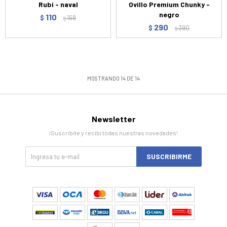
Rubi - naval
Ovillo Premium Chunky -
negro
110
$
168
$
290
$
390
$
MOSTRANDO
14
DE
14
Newsletter
¡Suscribite y recibí todas nuestras novedades!
SUSCRIBIRME