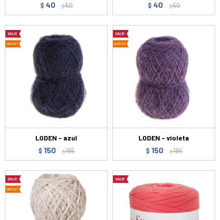
40
40
$
50
$
50
$
$
LODEN - azul
LODEN - violeta
150
150
$
185
$
185
$
$