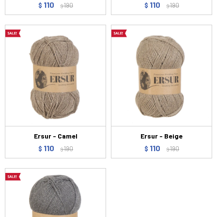
110
110
$
190
$
190
$
$
Ersur - Camel
Ersur - Beige
110
110
$
190
$
190
$
$