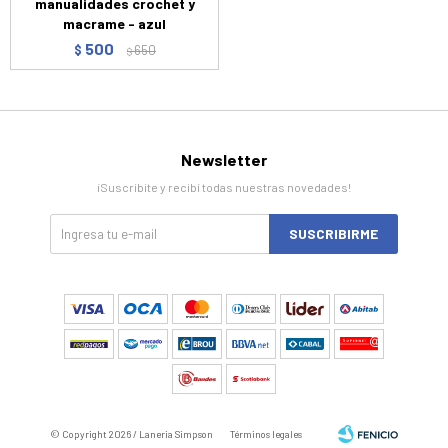
manualidades crochet y
macrame - azul
500
$
650
$
Newsletter
¡Suscribite y recibí todas nuestras novedades!
SUSCRIBIRME
© Copyright 2026 / Laneria Simpson
Términos legales