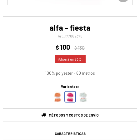
alfa - fiesta
177062378
100
$
130
$
23
100% polyester - 60 metros
Variantes:
MÉTODOS Y COSTOS DE ENVÍO
CARACTERÍSTICAS