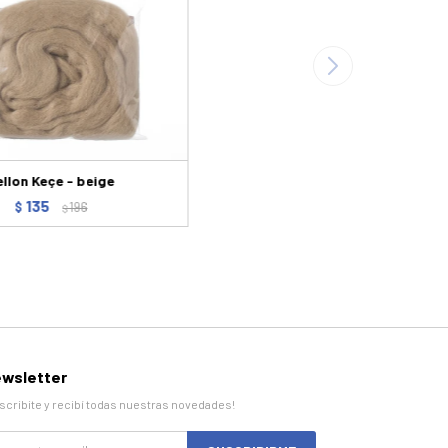
ellon Keçe - beige
135
$
196
$
wsletter
scribite y recibí todas nuestras novedades!