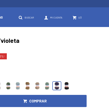
AS
0
$
/violeta
3
COMPRAR