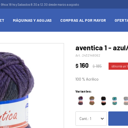
e 9hs a 18 hs y Sabados 8.30 a 12.30 desde marzo a agosto
ET
MÁQUINAS Y AGUJAS
COMPRAS AL POR MAYOR
OFERT
aventica 1 - azul
2432148062
160
$
185
$
1
100 % Acrílico
Variantes:
1