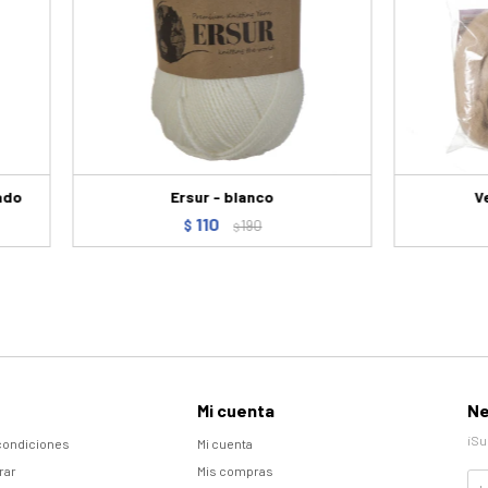
sado
Ersur - blanco
V
110
$
190
$
Mi cuenta
Ne
¡Su
condiciones
Mi cuenta
rar
Mis compras