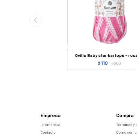
Ovillo Baby star kartopu - ro
110
$
200
$
Empresa
Compra
La empresa
Términos y 
Contacto
Como comp