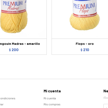
Pingouin Madras - amarillo
Flops - oro
200
210
$
$
Mi cuenta
Ne
¡Su
condiciones
Mi cuenta
rar
Mis compras