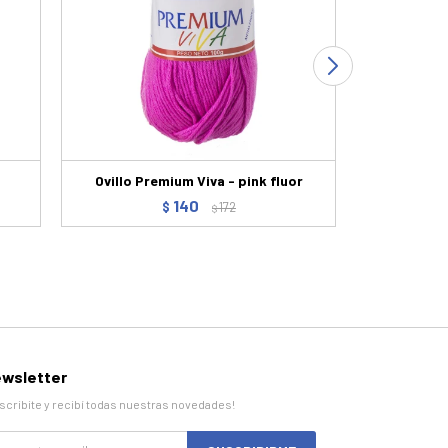
Ovillo Premium Viva - pink fluor
J
140
$
172
$
wsletter
scribite y recibí todas nuestras novedades!