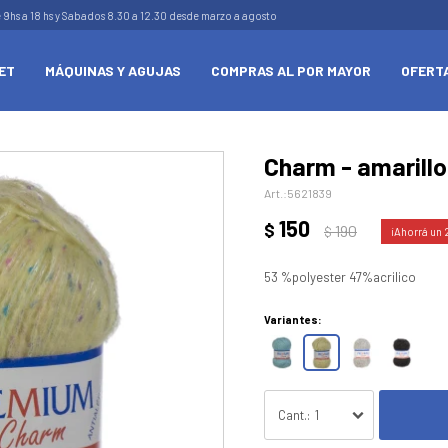
e 9hs a 18 hs y Sabados 8.30 a 12.30 desde marzo a agosto
ET
MÁQUINAS Y AGUJAS
COMPRAS AL POR MAYOR
OFERT
Charm - amarillo
5621839
150
$
190
$
53 %polyester 47%acrilico
Variantes:
1