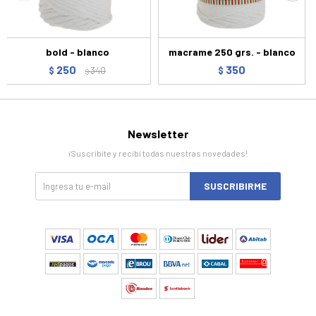
bold - blanco
macrame 250 grs. - blanco
250
350
$
340
$
$
Newsletter
¡Suscribite y recibí todas nuestras novedades!
SUSCRIBIRME