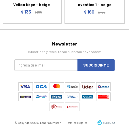
Vellon Keçe - beige
aventica 1 - beige
135
160
$
196
$
185
$
$
Newsletter
¡Suscribite y recibí todas nuestras novedades!
SUSCRIBIRME
© Copyright 2026 / Laneria Simpson
Términos legales