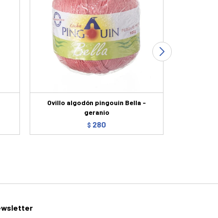
Ovillo algodón pingouin Bella -
ovillo
geranio
280
$
wsletter