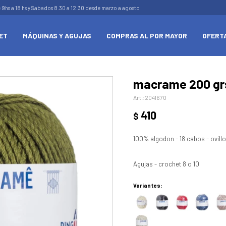
e 9hs a 18 hs y Sabados 8.30 a 12.30 desde marzo a agosto
ET
MÁQUINAS Y AGUJAS
COMPRAS AL POR MAYOR
OFERT
macrame 200 grs
2041670
410
$
100% algodon - 18 cabos - ovill
Agujas - crochet 8 o 10
Variantes: