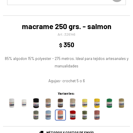
macrame 250 grs. - salmon
326146
350
$
85% algodon 15% polyester - 275 metros. Ideal para tejidos artesanales y
manualidades
Agujas- crochet 5 o 6
Variantes:
MÉTODOS Y COSTOS DE ENVÍO