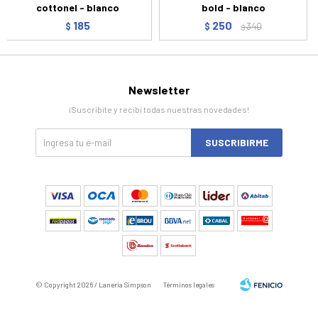
cottonel - blanco
bold - blanco
185
250
$
$
340
$
Newsletter
¡Suscribite y recibí todas nuestras novedades!
SUSCRIBIRME
© Copyright 2026 / Laneria Simpson
Términos legales