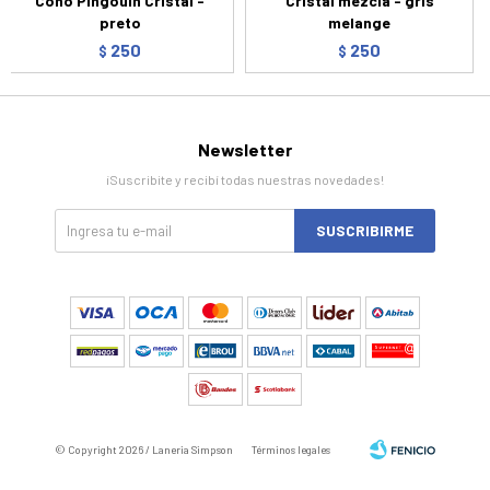
Cono Pingouin Cristal -
Cristal mezcla - gris
preto
melange
250
250
$
$
Newsletter
¡Suscribite y recibí todas nuestras novedades!
SUSCRIBIRME
© Copyright 2026 / Laneria Simpson
Términos legales