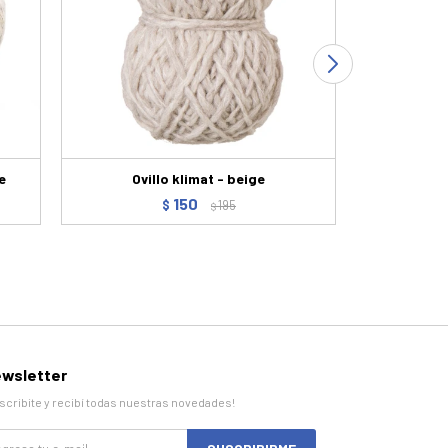
e
Ovillo klimat - beige
Ovi
150
$
195
$
wsletter
scribite y recibí todas nuestras novedades!