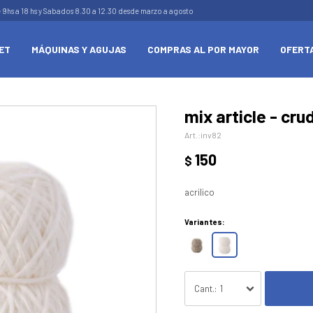
e 9hs a 18 hs y Sabados 8.30 a 12.30 desde marzo a agosto
ET
MÁQUINAS Y AGUJAS
COMPRAS AL POR MAYOR
OFERT
mix article - cru
inv82
150
$
acrilico
Variantes:
1