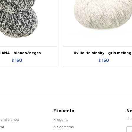
IANA - blanco/negro
Ovillo Helsinsky - gris melang
150
150
$
$
Mi cuenta
Ne
¡Su
condiciones
Mi cuenta
rar
Mis compras