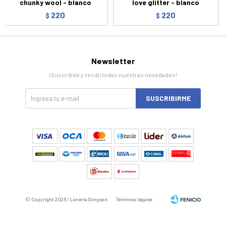
chunky wool - blanco
love glitter - blanco
220
220
$
$
Newsletter
¡Suscribite y recibí todas nuestras novedades!
SUSCRIBIRME
© Copyright 2026 / Laneria Simpson
Términos legales