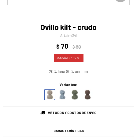
Ovillo kilt - crudo
inv341
70
$
80
$
12
20% lana 80% acrilico
Variantes:
MÉTODOS Y COSTOS DE ENVÍO
CARACTERÍSTICAS