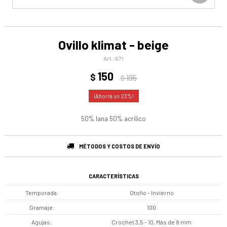
Ovillo klimat - beige
671
150
$
195
$
23
50% lana 50% acrilico
MÉTODOS Y COSTOS DE ENVÍO
CARACTERÍSTICAS
Temporada
Otoño - Invierno
Gramaje
100
Agujas
Crochet 3,5 - 10, Más de 8 mm