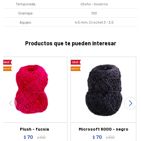
Temporada
Otoño - Invierno
Gramaje
100
Agujas
4,5 mm, Crochet 3 - 3,5
Productos que te pueden interesar
Plush - fucsia
Microsoft 6000 - negro
70
70
$
100
$
100
$
$