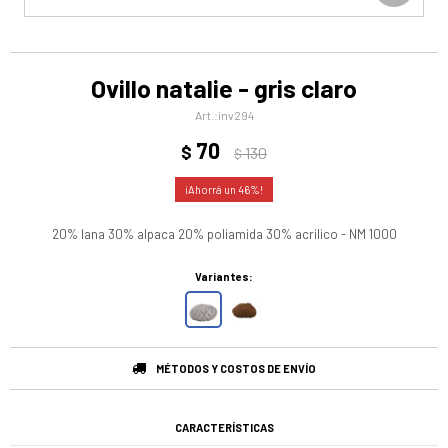
Ovillo natalie - gris claro
inv294
70
$
130
$
46
20% lana 30% alpaca 20% poliamida 30% acrilico - NM 1000
Variantes:
MÉTODOS Y COSTOS DE ENVÍO
CARACTERÍSTICAS