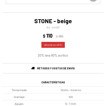
STONE - beige
inv481
110
$
185
$
40
20% lana 80% acrilico
MÉTODOS Y COSTOS DE ENVÍO
CARACTERÍSTICAS
Temporada
Otoño - Invierno
Gramaje
100
Agujas
6 - 7 mm