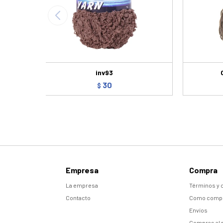
inv93
30
$
Empresa
Compra
La empresa
Términos y 
Contacto
Como comp
Envíos
Compras al 