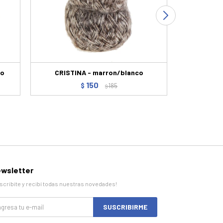
ro
CRISTINA - marron/blanco
luna
150
$
185
$
wsletter
scribite y recibí todas nuestras novedades!
SUSCRIBIRME