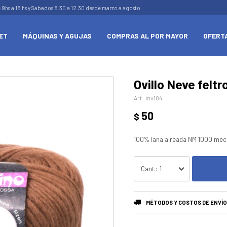
e 9hs a 18 hs y Sabados 8.30 a 12.30 desde marzo a agosto
ET
MÁQUINAS Y AGUJAS
COMPRAS AL POR MAYOR
OFERT
Ovillo Neve feltr
inv184
50
$
100% lana aireada NM 1000 me
1
MÉTODOS Y COSTOS DE ENVÍO