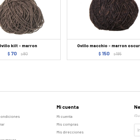
Ovillo kilt - marron
Ovillo macchio - marron oscu
70
150
$
80
$
195
$
$
Mi cuenta
Ne
¡Su
condiciones
Mi cuenta
rar
Mis compras
Mis direcciones
por mayor