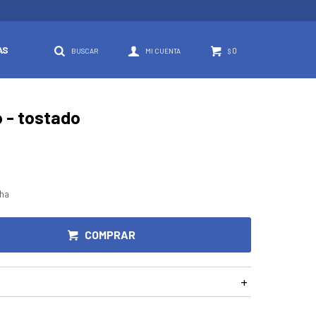
AS
0
$
o - tostado
cha
COMPRAR