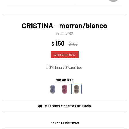
CRISTINA - marron/blanco
inv463
150
$
185
$
18
30% lana 70%acrilico
Variantes:
MÉTODOS Y COSTOS DE ENVÍO
CARACTERÍSTICAS