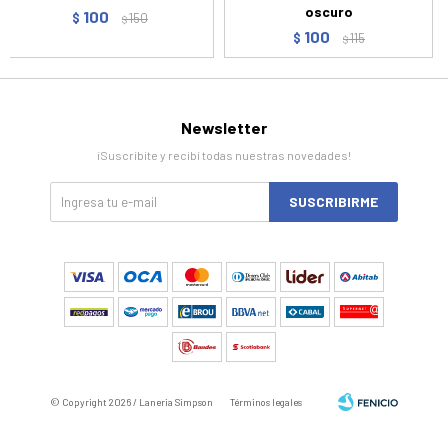
oscuro
100
$
150
$
100
$
115
$
Newsletter
¡Suscribite y recibí todas nuestras novedades!
SUSCRIBIRME
© Copyright 2026 / Laneria Simpson
Términos legales