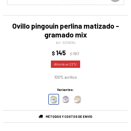
Ovillo pingouin perlina matizado -
gramado mix
5019384
145
$
187
$
22
100% acrilico
Variantes:
MÉTODOS Y COSTOS DE ENVÍO