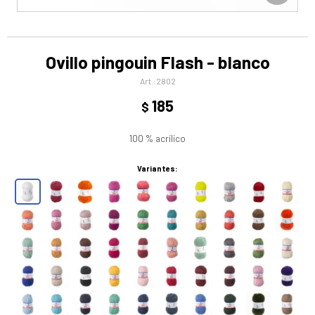
Ovillo pingouin Flash - blanco
2802
185
$
100 % acrílico
Variantes: