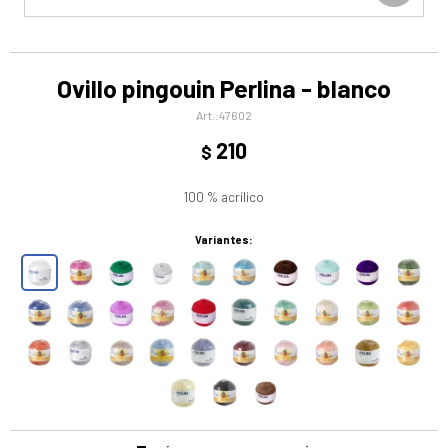
Ovillo pingouin Perlina - blanco
47602
210
$
100 % acrílico
Variantes: