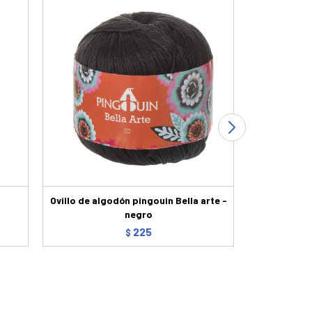
Ovillo de algodón pingouin Bella arte -
Se
negro
225
$