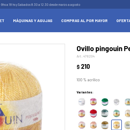
e 9hs a 18 hs y Sabados 8.30 a 12.30 desde marzo a agosto
ET
MÁQUINAS Y AGUJAS
COMPRAS AL POR MAYOR
OFERT
Ovillo pingouin Pe
476204
210
$
100 % acrílico
Variantes: