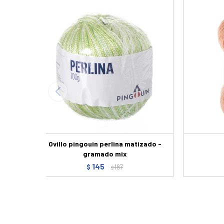
Ovillo pingouin perlina matizado -
gramado mix
145
$
187
$