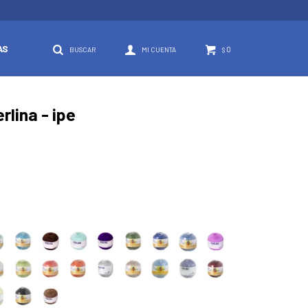
AS
0
$
rlina - ipe