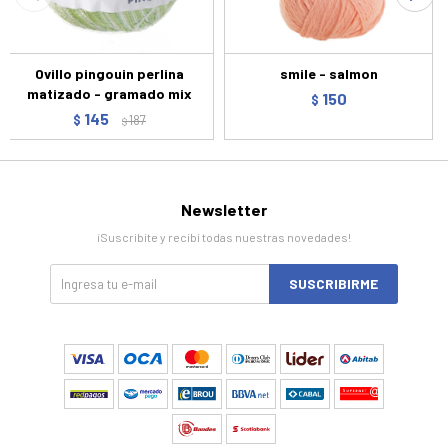
Ovillo pingouin perlina
smile - salmon
matizado - gramado mix
150
$
145
$
187
$
Newsletter
¡Suscribite y recibí todas nuestras novedades!
SUSCRIBIRME