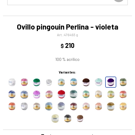
Ovillo pingouin Perlina - violeta
476493 g
210
$
100 % acrílico
Variantes: