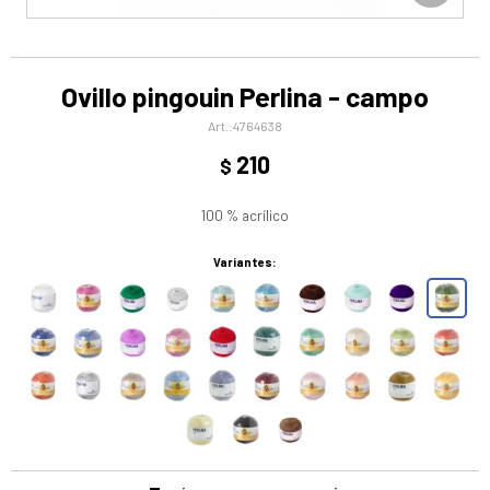
Ovillo pingouin Perlina - campo
4764638
210
$
100 % acrílico
Variantes: