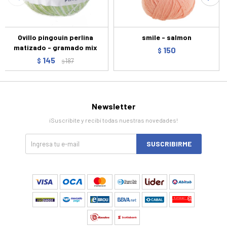
Ovillo pingouin perlina
smile - salmon
matizado - gramado mix
150
$
145
$
187
$
Newsletter
¡Suscribite y recibí todas nuestras novedades!
SUSCRIBIRME