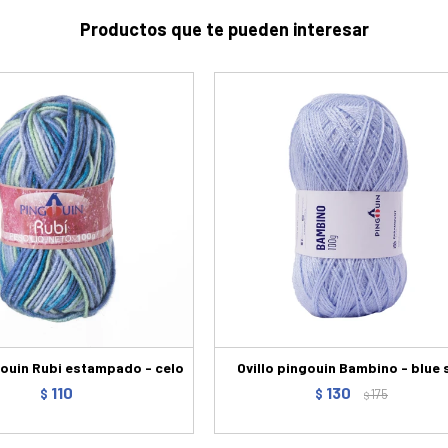
Productos que te pueden interesar
gouin Rubi estampado - celo
Ovillo pingouin Bambino - blue 
110
130
$
$
175
$