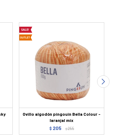
sky
Ovillo algodón pingouin Bella Colour -
Ovillo pi
laranjal mix
205
$
255
$