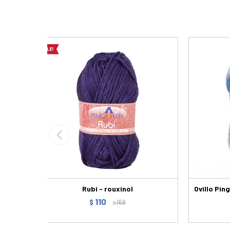
Rubi - rouxinol
Ovillo Pin
110
$
168
$