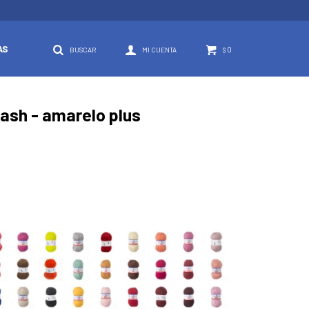
AS
0
$
lash - amarelo plus