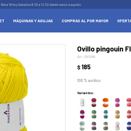
e 9hs a 18 hs y Sabados 8.30 a 12.30 desde marzo a agosto
ET
MÁQUINAS Y AGUJAS
COMPRAS AL POR MAYOR
OFERT
Ovillo pingouin F
281286
185
$
100 % acrílico
Variantes: