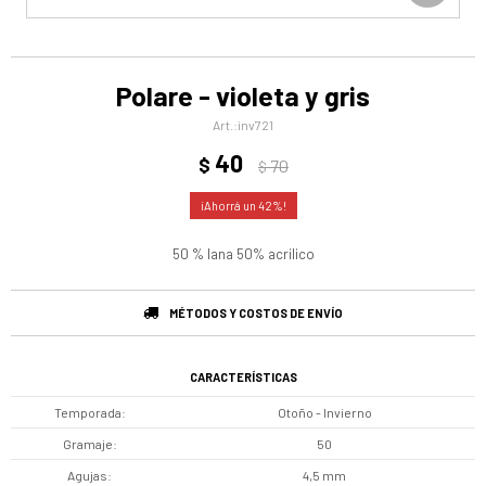
Polare - violeta y gris
inv721
40
$
70
$
42
50 % lana 50% acrilico
MÉTODOS Y COSTOS DE ENVÍO
CARACTERÍSTICAS
Temporada
Otoño - Invierno
Gramaje
50
Agujas
4,5 mm