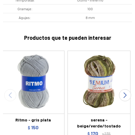
Temporada
Otoño - Invierno
Gramaje
100
Agujas
8 mm
Productos que te pueden interesar
Ritmo - gris plata
serena -
beige/verde/tostado
150
$
170
$
235
$