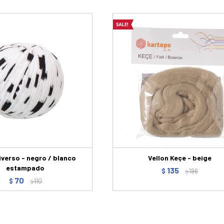
Diverso - negro / blanco
Vellon Keçe - beige
estampado
135
$
196
$
70
$
110
$