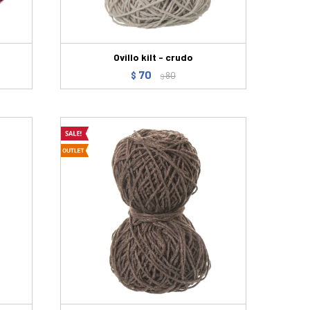
Ovillo kilt - crudo
70
$
80
$