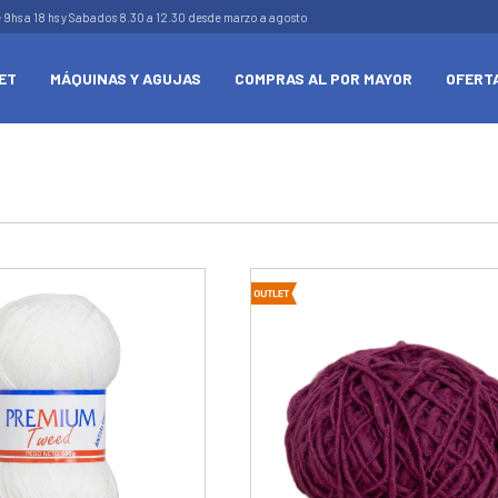
e 9hs a 18 hs y Sabados 8.30 a 12.30 desde marzo a agosto
ET
MÁQUINAS Y AGUJAS
COMPRAS AL POR MAYOR
OFERT