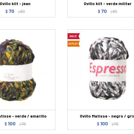
Ovillo kilt - jean
Ovillo kilt - verde militar
70
70
$
80
$
80
$
$
atisse - verde / amarillo
Ovillo Matisse - negro / gri
100
100
$
115
$
115
$
$