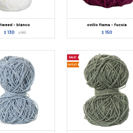
tweed - blanco
ovillo fiama - fucsia
130
150
$
190
$
$