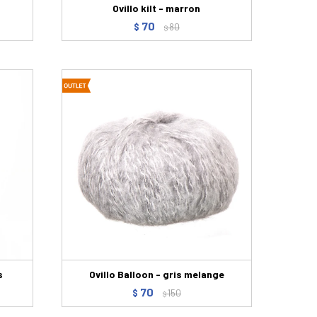
Ovillo kilt - marron
70
$
80
$
s
Ovillo Balloon - gris melange
70
$
150
$