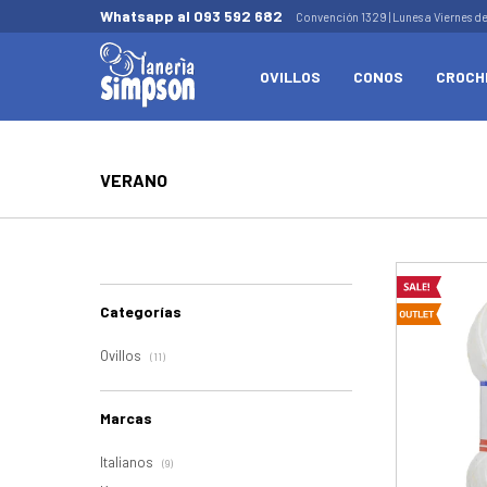
Whatsapp al 093 592 682
Convención 1329 | Lunes a Viernes d
OVILLOS
CONOS
CROCH
VERANO
Categorías
Ovillos
(11)
Marcas
Italianos
(9)