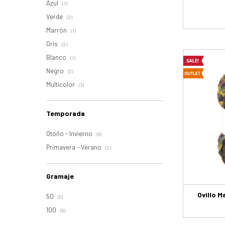
Azul
(1)
Verde
(2)
Marrón
(1)
Gris
(2)
Blanco
(1)
Negro
(2)
Multicolor
(3)
Temporada
Otoño - Invierno
(9)
Primavera - Verano
(2)
Gramaje
Ovillo M
50
(5)
100
(6)