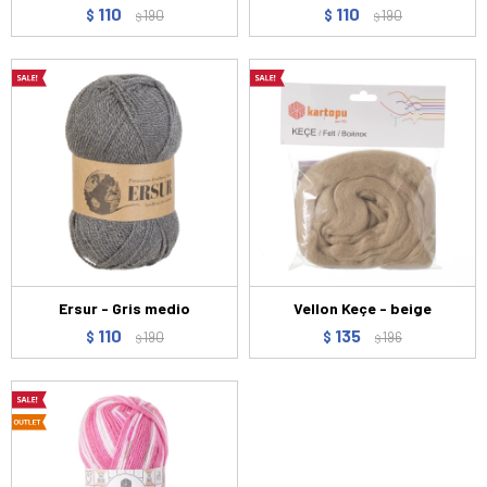
110
110
$
190
$
190
$
$
Ersur - Gris medio
Vellon Keçe - beige
110
135
$
190
$
196
$
$