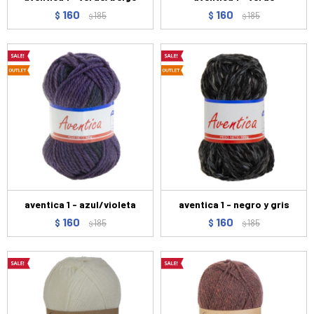
160
160
$
185
$
185
$
$
aventica 1 - azul/violeta
aventica 1 - negro y gris
160
160
$
185
$
185
$
$