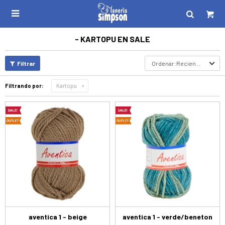

- KARTOPU EN SALE
Recientes
Filtrando por:
Kartopu
aventica 1 - beige
aventica 1 - verde/beneton