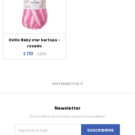
Ovillo Baby star kartopu -
rosado
110
$
200
$
MOSTRANDO
17
DE
17
Newsletter
¡Suscribite y recibí todas nuestras novedades!
SUSCRIBIRME