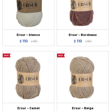
Ersur - blanco
Ersur - Bordeaux
110
110
$
190
$
190
$
$
Ersur - Camel
Ersur - Beige