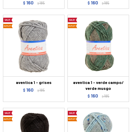
160
160
$
185
$
185
$
$
aventica 1 - grises
aventica 1 - verde campo/
verde musgo
160
$
185
$
160
$
185
$