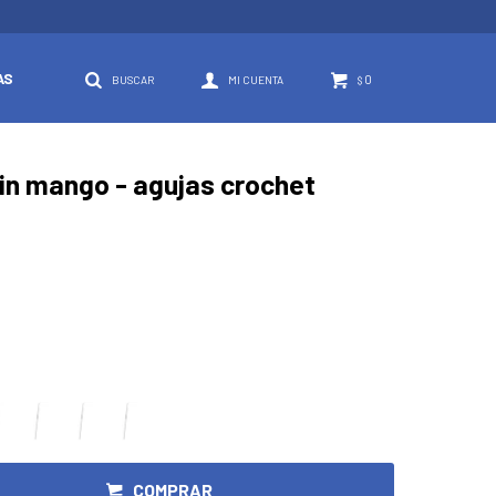
AS
0
$
in mango - agujas crochet
COMPRAR