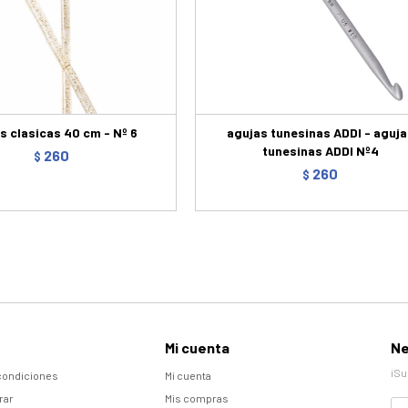
s clasicas 40 cm - Nº 6
agujas tunesinas ADDI - aguja
tunesinas ADDI Nº4
260
$
260
$
Mi cuenta
Ne
¡Su
condiciones
Mi cuenta
rar
Mis compras