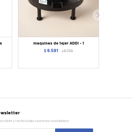
s
maquinas de tejer ADDI - 1
6.591
$
8.705
$
wsletter
scribite y recibí todas nuestras novedades!