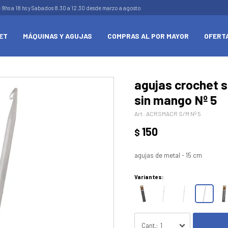
e 9hs a 18 hs y Sabados 8.30 a 12.30 desde marzo a agosto
ET
MÁQUINAS Y AGUJAS
COMPRAS AL POR MAYOR
OFERT
agujas crochet s
sin mango Nº 5
ACRSMACR S/M Nº 5
150
$
agujas de metal - 15 cm
Variantes:
1