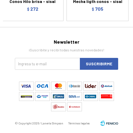
Conos Hilo brisa - sisal
Mecha ligth conos - sisal
272
705
$
$
Newsletter
¡Suscribite y recibí todas nuestras novedades!
SUSCRIBIRME
© Copyright 2026 / Laneria Simpson
Términos legales