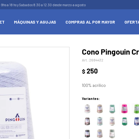
e 9hs a 18 hs y Sabados 8.30 a 12.30 desde marzo a agosto
ET
MÁQUINAS Y AGUJAS
COMPRAS AL POR MAYOR
OFERT
Cono Pingouin Cri
2684432
250
$
100% acrilico
Variantes: