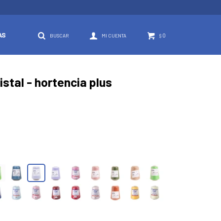
AS
0
$
stal - hortencia plus