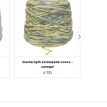
mecha ligth estampada conos -
mecha c
senegal
731
$