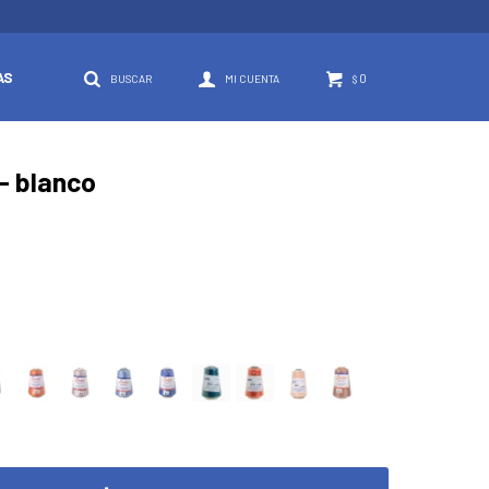
AS
0
$
 - blanco