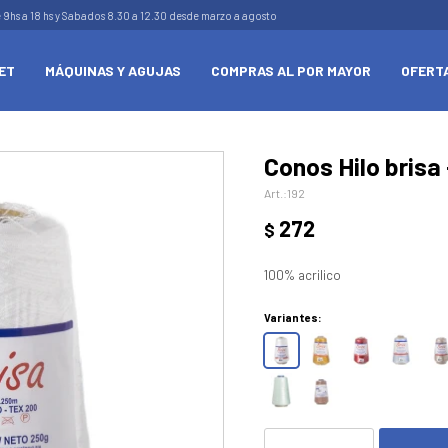
e 9hs a 18 hs y Sabados 8.30 a 12.30 desde marzo a agosto
ET
MÁQUINAS Y AGUJAS
COMPRAS AL POR MAYOR
OFERT
Conos Hilo brisa
192
272
$
100% acrilico
Variantes: