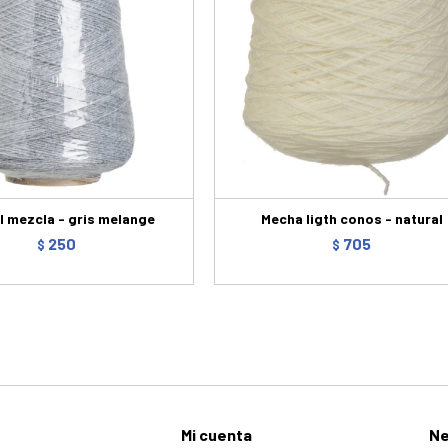
l mezcla - gris melange
Mecha ligth conos - natural
250
705
$
$
Mi cuenta
Ne