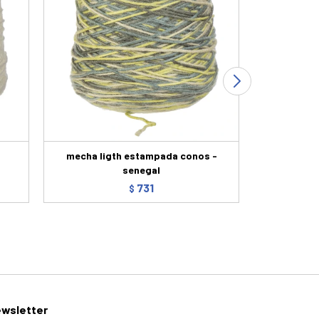
mecha ligth estampada conos -
mecha c
senegal
731
$
wsletter