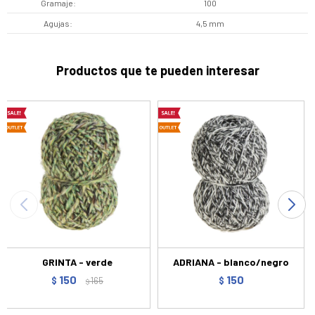
Gramaje
100
Agujas
4,5 mm
Productos que te pueden interesar
GRINTA - verde
ADRIANA - blanco/negro
150
150
$
165
$
$