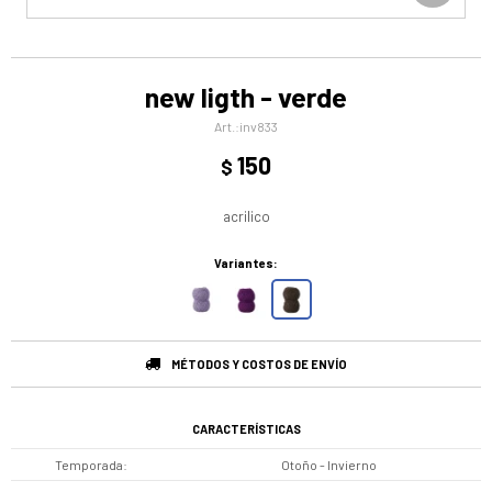
new ligth - verde
inv833
150
$
acrilico
Variantes:
MÉTODOS Y COSTOS DE ENVÍO
CARACTERÍSTICAS
Temporada
Otoño - Invierno