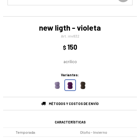
new ligth - violeta
inv832
150
$
acrilico
Variantes:
MÉTODOS Y COSTOS DE ENVÍO
CARACTERÍSTICAS
Temporada
Otoño - Invierno