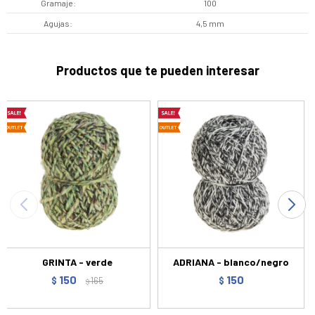
Gramaje
100
Agujas
4,5 mm
Productos que te pueden interesar
GRINTA - verde
ADRIANA - blanco/negro
150
150
$
165
$
$