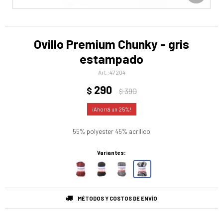
Ovillo Premium Chunky - gris
estampado
47204
290
$
390
$
25
55% polyester 45% acrilico
Variantes:
MÉTODOS Y COSTOS DE ENVÍO