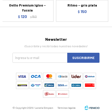
Ovillo Premium Igloo -
Ritmo - gris plata
fucsia
150
$
120
$
150
$
Newsletter
¡Suscribite y recibí todas nuestras novedades!
SUSCRIBIRME
© Copyright 2026 / Laneria Simpson
Términos legales