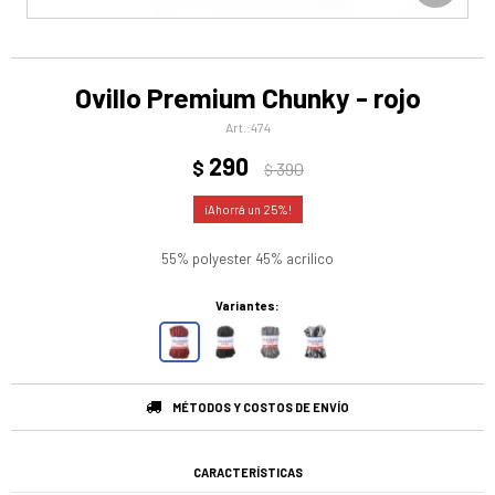
Ovillo Premium Chunky - rojo
474
290
$
390
$
25
55% polyester 45% acrilico
Variantes:
MÉTODOS Y COSTOS DE ENVÍO
CARACTERÍSTICAS