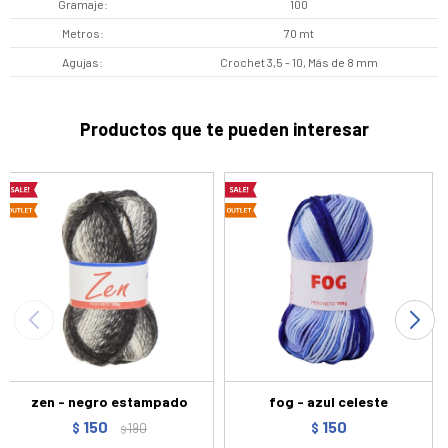
Gramaje
100
Metros
70 mt
Agujas
Crochet 3,5 - 10, Más de 8 mm
Productos que te pueden interesar
zen - negro estampado
fog - azul celeste
150
150
$
190
$
$